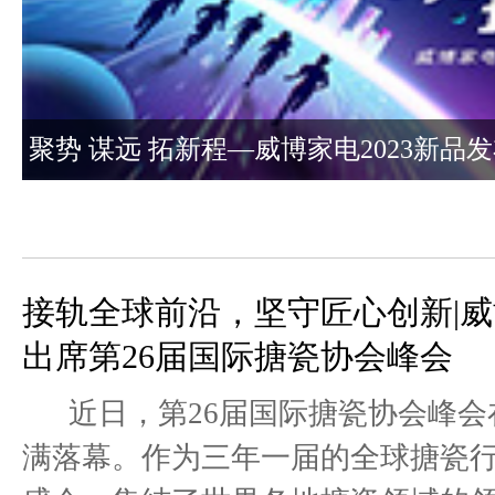
聚势 谋远 拓新程—威博家电2023新品
会圆满成功
接轨全球前沿，坚守匠心创新|
出席第26届国际搪瓷协会峰会
近日，第26届国际搪瓷协会峰会
满落幕。作为三年一届的全球搪瓷