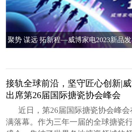
聚势 谋远 拓新程—威博家电2023新品
会圆满成功
接轨全球前沿，坚守匠心创新|
出席第26届国际搪瓷协会峰会
近日，第26届国际搪瓷协会峰会
满落幕。作为三年一届的全球搪瓷