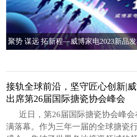
聚势 谋远 拓新程—威博家电2023新品
会圆满成功
接轨全球前沿，坚守匠心创新|
出席第26届国际搪瓷协会峰会
近日，第26届国际搪瓷协会峰会
满落幕。作为三年一届的全球搪瓷