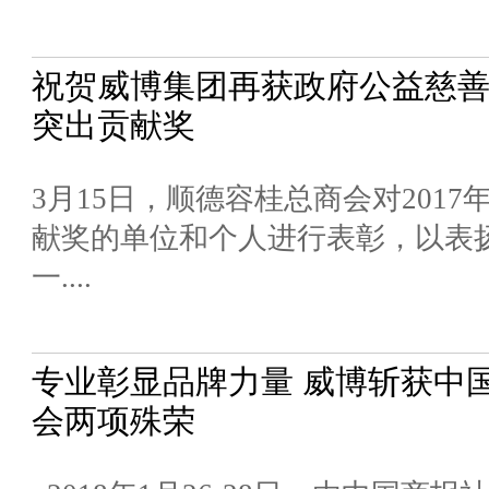
祝贺威博集团再获政府公益慈
突出贡献奖
3月15日，顺德容桂总商会对201
献奖的单位和个人进行表彰，以表
一....
专业彰显品牌力量 威博斩获中国品牌年度峰
会两项殊荣