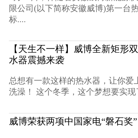
限公司(以下简称安徽威博)第一台
标....
【天生不一样】威博全新矩形
水器震撼来袭
总想有一款这样的热水器，让你爱
洗澡！ 这个冬季，这个梦想要实现了哟
威博荣获两项中国家电“磐石奖”