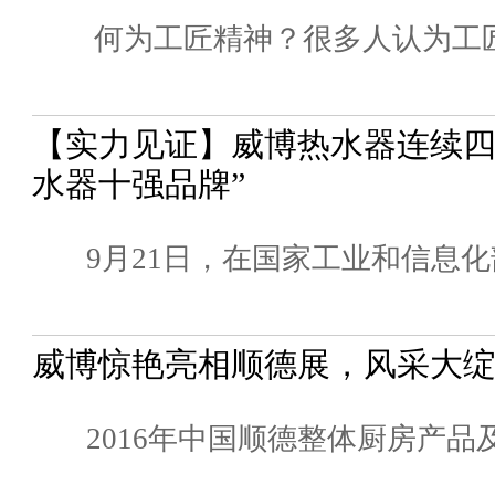
何为工匠精神？很多人认为工匠..
【实力见证】威博热水器连续四
水器十强品牌”
9月21日，在国家工业和信息化部的
威博惊艳亮相顺德展，风采大
2016年中国顺德整体厨房产品及OE