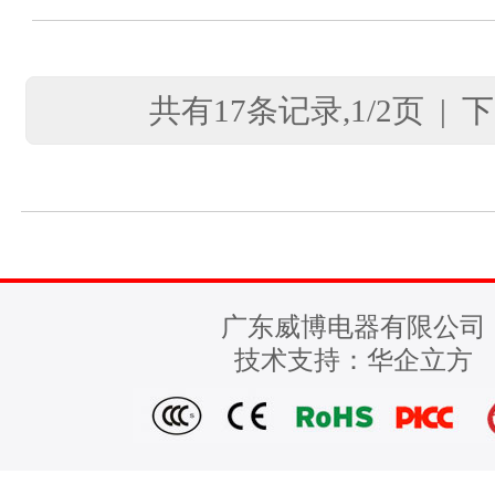
共有17条记录,1/2页
| 
广东威博电器有限公司
技术支持：
华企立方