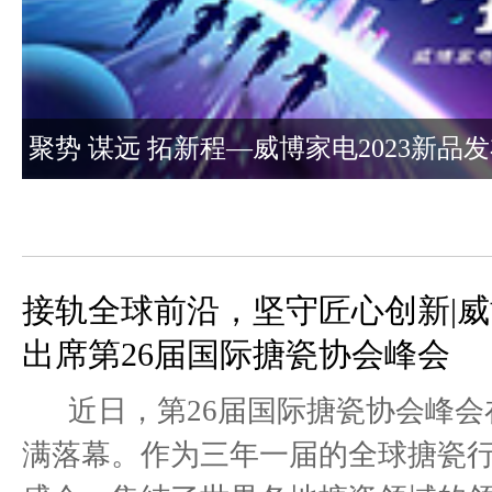
聚势 谋远 拓新程—威博家电2023新品
会圆满成功
接轨全球前沿，坚守匠心创新|
出席第26届国际搪瓷协会峰会
近日，第26届国际搪瓷协会峰会
满落幕。作为三年一届的全球搪瓷